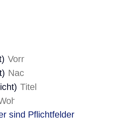
t)
t)
licht)
r sind Pflichtfelder