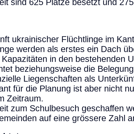
it sind 625 Plätze besetzt und 275 
t ukrainischer Flüchtlinge im Kanto
linge werden als erstes ein Dach ü
 Kapazitäten in den bestehenden U
dichtet beziehungsweise die Belegun
tenzielle Liegenschaften als Unterkü
für die Planung ist aber nicht nur,
m Zeitraum.
eit zum Schulbesuch geschaffen w
gemeinden auf eine grössere Zahl a