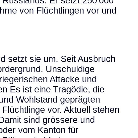
ff Russlands. Er setzt 250’000
nahme von Flüchtlingen vor und
 setzt sie um. Seit Ausbruch
Vordergrund. Unschuldige
riegerischen Attacke und
 Es ist eine Tragödie, die
t und Wohlstand geprägten
 Flüchtlinge vor. Aktuell stehen
Damit sind grössere und
oder vom Kanton für