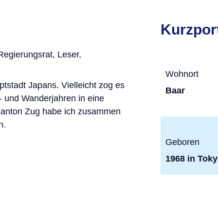
Kurzport
egierungsrat, Leser,
Wohnort
tstadt Japans. Vielleicht zog es
Baar
- und Wanderjahren in eine
 Kanton Zug habe ich zusammen
n.
Geboren
1968 in Tok
Beruf